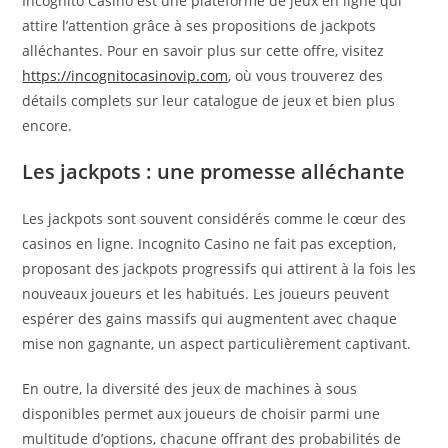
Incognito Casino est une plateforme de jeux en ligne qui
attire l’attention grâce à ses propositions de jackpots
alléchantes. Pour en savoir plus sur cette offre, visitez
https://incognitocasinovip.com
, où vous trouverez des
détails complets sur leur catalogue de jeux et bien plus
encore.
Les jackpots : une promesse alléchante
Les jackpots sont souvent considérés comme le cœur des
casinos en ligne. Incognito Casino ne fait pas exception,
proposant des jackpots progressifs qui attirent à la fois les
nouveaux joueurs et les habitués. Les joueurs peuvent
espérer des gains massifs qui augmentent avec chaque
mise non gagnante, un aspect particulièrement captivant.
En outre, la diversité des jeux de machines à sous
disponibles permet aux joueurs de choisir parmi une
multitude d’options, chacune offrant des probabilités de