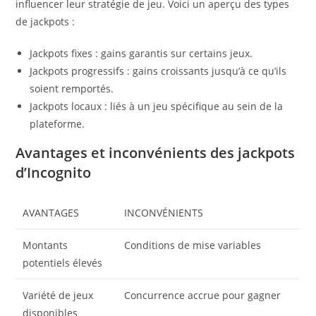
influencer leur stratégie de jeu. Voici un aperçu des types
de jackpots :
Jackpots fixes : gains garantis sur certains jeux.
Jackpots progressifs : gains croissants jusqu’à ce qu’ils
soient remportés.
Jackpots locaux : liés à un jeu spécifique au sein de la
plateforme.
Avantages et inconvénients des jackpots
d’Incognito
AVANTAGES
INCONVÉNIENTS
Montants
Conditions de mise variables
potentiels élevés
Variété de jeux
Concurrence accrue pour gagner
disponibles