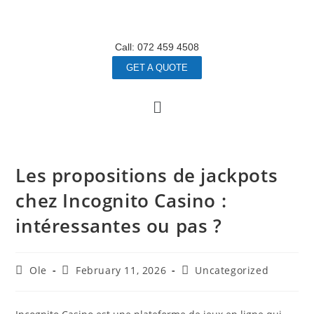
Call: 072 459 4508
GET A QUOTE
Les propositions de jackpots
chez Incognito Casino :
intéressantes ou pas ?
Ole
February 11, 2026
Uncategorized