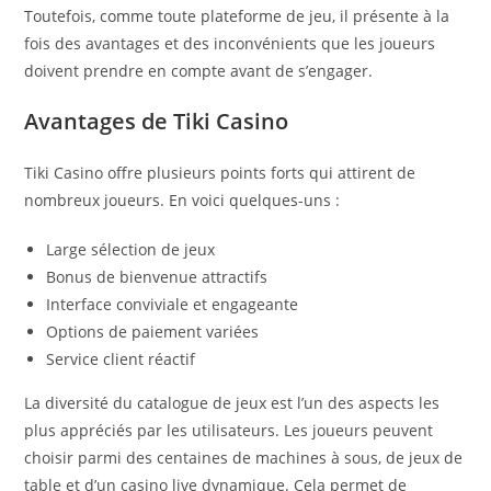
Toutefois, comme toute plateforme de jeu, il présente à la
fois des avantages et des inconvénients que les joueurs
doivent prendre en compte avant de s’engager.
Avantages de Tiki Casino
Tiki Casino offre plusieurs points forts qui attirent de
nombreux joueurs. En voici quelques-uns :
Large sélection de jeux
Bonus de bienvenue attractifs
Interface conviviale et engageante
Options de paiement variées
Service client réactif
La diversité du catalogue de jeux est l’un des aspects les
plus appréciés par les utilisateurs. Les joueurs peuvent
choisir parmi des centaines de machines à sous, de jeux de
table et d’un casino live dynamique. Cela permet de