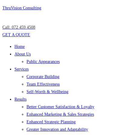
Skip
ThruVision Consulting
to
content
Call: 072 459 4508
GET A QUOTE
Menu
Home
About Us
Public Appearances
Services
Corporate Building
Team Effectiveness
Self-Worth & Wellbeing
Results
Better Customer Satisfaction & Loyalty
Enhanced Marketing & Sales Strategies
Enhanced Strategic Planning
Greater Innovation and Adaptability