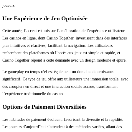
joueurs.
Une Expérience de Jeu Optimisée
Cette année, l’accent est mis sur l’amélioration de l’expérience utilisateur.
Les casinos en ligne, dont Casino Together, investissent dans des interfaces
plus intuitives et réactives, facilitant la navigation. Les utilisateurs
recherchent des plateformes où l’accès aux jeux est simple et rapide, et
Casino Together répond à cette demande avec un design moderne et épuré.
Le gameplay en temps réel est également un domaine de croissance
significatif. Ce type de jeu offre aux utilisateurs une immersion totale, avec
des croupiers en direct et une interaction sociale accrue, transformant
l’expérience traditionnelle du casino.
Options de Paiement Diversifiées
Les habitudes de paiement évoluent, favorisant la diversité et la rapidité.
Les joueurs d’aujourd’hui s’attendent à des méthodes variées, allant des