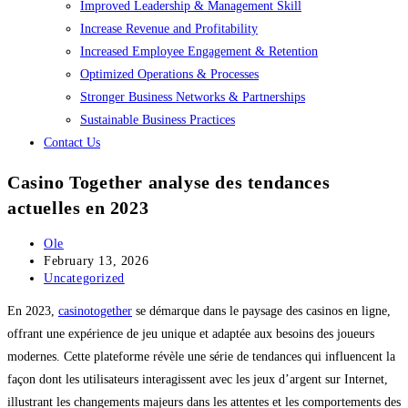
Improved Leadership & Management Skill
Increase Revenue and Profitability
Increased Employee Engagement & Retention
Optimized Operations & Processes
Stronger Business Networks & Partnerships
Sustainable Business Practices
Contact Us
Casino Together analyse des tendances
actuelles en 2023
Post
Ole
author:
Post
February 13, 2026
published:
Post
Uncategorized
category:
En 2023,
casinotogether
se démarque dans le paysage des casinos en ligne,
offrant une expérience de jeu unique et adaptée aux besoins des joueurs
modernes. Cette plateforme révèle une série de tendances qui influencent la
façon dont les utilisateurs interagissent avec les jeux d’argent sur Internet,
illustrant les changements majeurs dans les attentes et les comportements des