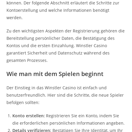
können. Der folgende Abschnitt erläutert die Schritte zur
Kontoerstellung und welche Informationen benötigt
werden.
Zu den wichtigsten Aspekten der Registrierung gehören die
Bereitstellung persönlicher Daten, die Bestätigung des
Kontos und die ersten Einzahlung. Winstler Casino
garantiert Sicherheit und Datenschutz während des
gesamten Prozesses.
Wie man mit dem Spielen beginnt
Der Einstieg in das Winstler Casino ist einfach und
benutzerfreundlich. Hier sind die Schritte, die neue Spieler
befolgen sollten:
Konto erstellen:
Registrieren Sie ein Konto, indem Sie
die erforderlichen persönlichen Informationen angeben.
Details verifizieren:
Bestätigen Sie Ihre Identität, um Ihr