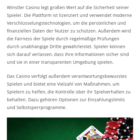
Winstler Casino legt großen Wert auf die Sicherheit seiner
Spieler. Die Plattform ist lizenziert und verwendet moderne
Verschlüsselungstechnologien, um die persönlichen und
finanziellen Daten der Nutzer zu schützen. Außerdem wird
die Fairness der Spiele durch regelmäßige Prüfungen
durch unabhängige Dritte gewährleistet. Spieler können
sich darauf verlassen, dass ihre Informationen sicher sind
und sie in einer transparenten Umgebung spielen.
Das Casino verfolgt außerdem verantwortungsbewusstes
Spielen und bietet eine Vielzahl von Maßnahmen, um
Spielern zu helfen, die Kontrolle über ihr Spielverhalten zu
behalten. Dazu gehören Optionen zur Einzahlungslimits
und Selbstsperrprogramme.