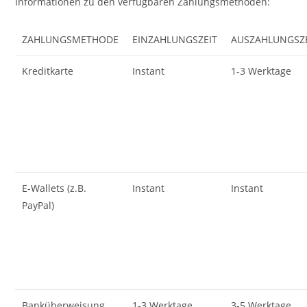
Informationen zu den verfügbaren Zahlungsmethoden:
ZAHLUNGSMETHODE
EINZAHLUNGSZEIT
AUSZAHLUNGSZ
Kreditkarte
Instant
1-3 Werktage
E-Wallets (z.B.
Instant
Instant
PayPal)
Banküberweisung
1-3 Werktage
3-5 Werktage