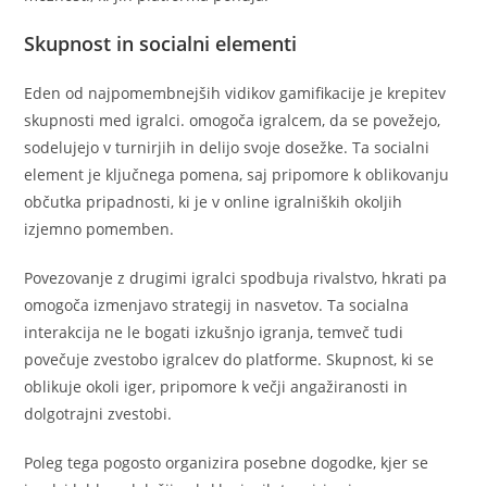
Skupnost in socialni elementi
Eden od najpomembnejših vidikov gamifikacije je krepitev
skupnosti med igralci. omogoča igralcem, da se povežejo,
sodelujejo v turnirjih in delijo svoje dosežke. Ta socialni
element je ključnega pomena, saj pripomore k oblikovanju
občutka pripadnosti, ki je v online igralniških okoljih
izjemno pomemben.
Povezovanje z drugimi igralci spodbuja rivalstvo, hkrati pa
omogoča izmenjavo strategij in nasvetov. Ta socialna
interakcija ne le bogati izkušnjo igranja, temveč tudi
povečuje zvestobo igralcev do platforme. Skupnost, ki se
oblikuje okoli iger, pripomore k večji angažiranosti in
dolgotrajni zvestobi.
Poleg tega pogosto organizira posebne dogodke, kjer se