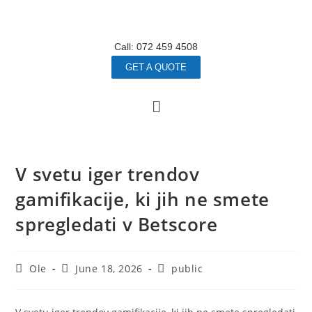
Call: 072 459 4508
GET A QUOTE
V svetu iger trendov
gamifikacije, ki jih ne smete
spregledati v Betscore
Ole
June 18, 2026
public