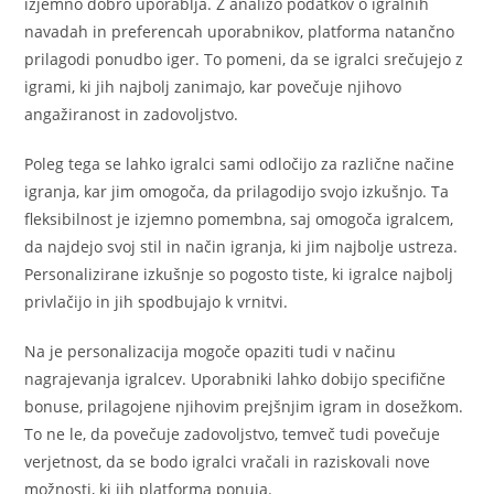
izjemno dobro uporablja. Z analizo podatkov o igralnih
navadah in preferencah uporabnikov, platforma natančno
prilagodi ponudbo iger. To pomeni, da se igralci srečujejo z
igrami, ki jih najbolj zanimajo, kar povečuje njihovo
angažiranost in zadovoljstvo.
Poleg tega se lahko igralci sami odločijo za različne načine
igranja, kar jim omogoča, da prilagodijo svojo izkušnjo. Ta
fleksibilnost je izjemno pomembna, saj omogoča igralcem,
da najdejo svoj stil in način igranja, ki jim najbolje ustreza.
Personalizirane izkušnje so pogosto tiste, ki igralce najbolj
privlačijo in jih spodbujajo k vrnitvi.
Na je personalizacija mogoče opaziti tudi v načinu
nagrajevanja igralcev. Uporabniki lahko dobijo specifične
bonuse, prilagojene njihovim prejšnjim igram in dosežkom.
To ne le, da povečuje zadovoljstvo, temveč tudi povečuje
verjetnost, da se bodo igralci vračali in raziskovali nove
možnosti, ki jih platforma ponuja.