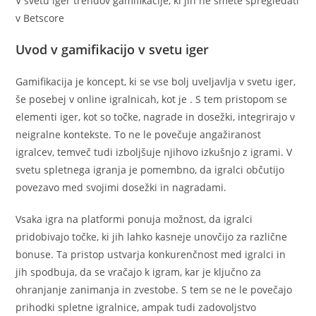
V svetu iger trendov gamifikacije, ki jih ne smete spregledati
v Betscore
Uvod v gamifikacijo v svetu iger
Gamifikacija je koncept, ki se vse bolj uveljavlja v svetu iger,
še posebej v online igralnicah, kot je . S tem pristopom se
elementi iger, kot so točke, nagrade in dosežki, integrirajo v
neigralne kontekste. To ne le povečuje angažiranost
igralcev, temveč tudi izboljšuje njihovo izkušnjo z igrami. V
svetu spletnega igranja je pomembno, da igralci občutijo
povezavo med svojimi dosežki in nagradami.
Vsaka igra na platformi ponuja možnost, da igralci
pridobivajo točke, ki jih lahko kasneje unovčijo za različne
bonuse. Ta pristop ustvarja konkurenčnost med igralci in
jih spodbuja, da se vračajo k igram, kar je ključno za
ohranjanje zanimanja in zvestobe. S tem se ne le povečajo
prihodki spletne igralnice, ampak tudi zadovoljstvo