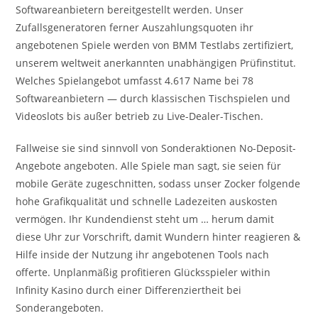
Softwareanbietern bereitgestellt werden. Unser
Zufallsgeneratoren ferner Auszahlungsquoten ihr
angebotenen Spiele werden von BMM Testlabs zertifiziert,
unserem weltweit anerkannten unabhängigen Prüfinstitut.
Welches Spielangebot umfasst 4.617 Name bei 78
Softwareanbietern — durch klassischen Tischspielen und
Videoslots bis außer betrieb zu Live-Dealer-Tischen.
Fallweise sie sind sinnvoll von Sonderaktionen No-Deposit-
Angebote angeboten. Alle Spiele man sagt, sie seien für
mobile Geräte zugeschnitten, sodass unser Zocker folgende
hohe Grafikqualität und schnelle Ladezeiten auskosten
vermögen. Ihr Kundendienst steht um … herum damit
diese Uhr zur Vorschrift, damit Wundern hinter reagieren &
Hilfe inside der Nutzung ihr angebotenen Tools nach
offerte. Unplanmäßig profitieren Glücksspieler within
Infinity Kasino durch einer Differenziertheit bei
Sonderangeboten.