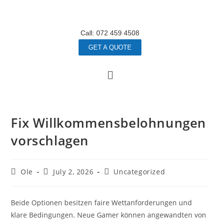
Call: 072 459 4508
GET A QUOTE
Fix Willkommensbelohnungen
vorschlagen
Ole
July 2, 2026
Uncategorized
Beide Optionen besitzen faire Wettanforderungen und
klare Bedingungen. Neue Gamer können angewandten von