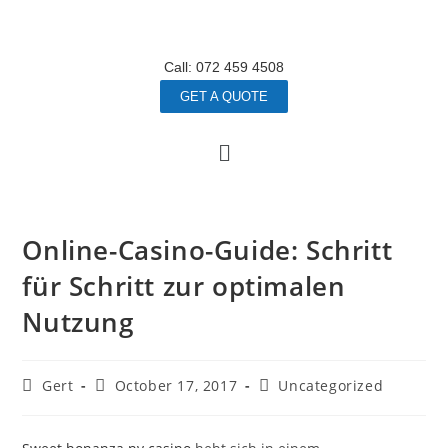
Call: 072 459 4508
GET A QUOTE
Online-Casino-Guide: Schritt
für Schritt zur optimalen
Nutzung
Gert
October 17, 2017
Uncategorized