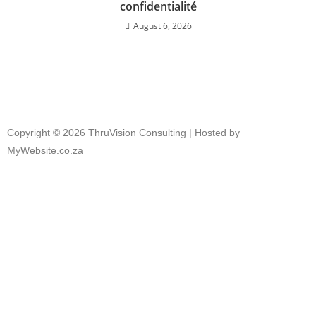
confidentialité
August 6, 2026
Copyright © 2026 ThruVision Consulting |
Hosted by
MyWebsite.co.za