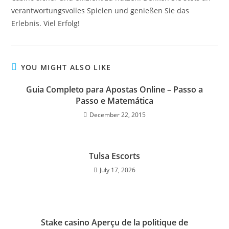
verantwortungsvolles Spielen und genießen Sie das
Erlebnis. Viel Erfolg!
YOU MIGHT ALSO LIKE
Guia Completo para Apostas Online – Passo a
Passo e Matemática
December 22, 2015
Tulsa Escorts
July 17, 2026
Stake casino Aperçu de la politique de