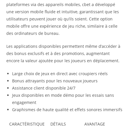
plateformes via des appareils mobiles, cbet a développé
une version mobile fluide et intuitive, garantissant que les
utilisateurs peuvent jouer où qu’ils soient. Cette option
mobile offre une expérience de jeu riche, similaire à celle
des ordinateurs de bureau.
Les applications disponibles permettent même d’accéder à
des bonus exclusifs et à des promotions, augmentant
encore la valeur ajoutée pour les joueurs en déplacement.
Large choix de jeux en direct avec croupiers réels
Bonus attrayants pour les nouveaux joueurs
Assistance client disponible 24/7
Jeux disponibles en mode démo pour les essais sans
engagement
Graphismes de haute qualité et effets sonores immersifs
CARACTÉRISTIQUE
DÉTAILS
AVANTAGE