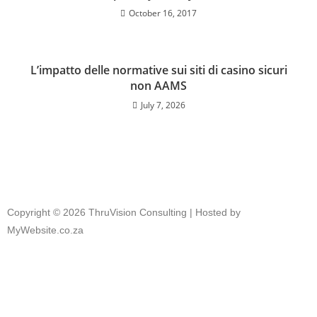
October 16, 2017
L’impatto delle normative sui siti di casino sicuri
non AAMS
July 7, 2026
Copyright © 2026 ThruVision Consulting |
Hosted by
MyWebsite.co.za