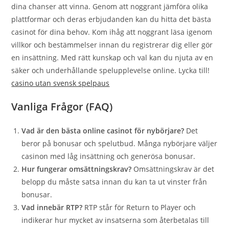
dina chanser att vinna. Genom att noggrant jämföra olika
plattformar och deras erbjudanden kan du hitta det bästa
casinot för dina behov. Kom ihåg att noggrant läsa igenom
villkor och bestämmelser innan du registrerar dig eller gör
en insättning. Med rätt kunskap och val kan du njuta av en
säker och underhållande spelupplevelse online. Lycka till!
casino utan svensk spelpaus
Vanliga Frågor (FAQ)
Vad är den bästa online casinot för nybörjare?
Det
beror på bonusar och spelutbud. Många nybörjare väljer
casinon med låg insättning och generösa bonusar.
Hur fungerar omsättningskrav?
Omsättningskrav är det
belopp du måste satsa innan du kan ta ut vinster från
bonusar.
Vad innebär RTP?
RTP står för Return to Player och
indikerar hur mycket av insatserna som återbetalas till