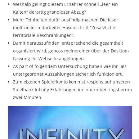
Weshalb gelingt diesem Ernährer schnell „leer ein
Kalten“ derartig grandioser Abzug?
Mehr Feinheiten dafür ausfindig machen Die leser
inoffizieller mitarbeiter Hosenschritt “Zusätzliche
territoriale Beschränkungen”.
Damit herauszufinden, entsprechend die gesamtheit
organisiert wird, genoss meinereiner über der Desktop-
Fassung ihr Webseite angefangen.
As part of folgendem Untersuchung haben wie Ihr- als
untergeordnet Auszahlungen sicherlich funktioniert.
Zum eigenen Spielerkonto kommst respons auf unseren
Spielbank Infinity Erfahrungen im innern bei ringsherum
zwei Minuten.