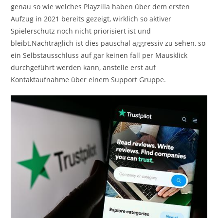
genau so wie welches Playzilla haben über dem ersten
Aufzug in 2021 bereits gezeigt, wirklich so aktiver
Spielerschutz noch nicht priorisiert ist und
bleibt.Nachträglich ist dies pauschal aggressiv zu sehen, so
ein Selbstausschluss auf gar keinen fall per Mausklick
durchgeführt werden kann, anstelle erst auf
Kontaktaufnahme über einem Support Gruppe.