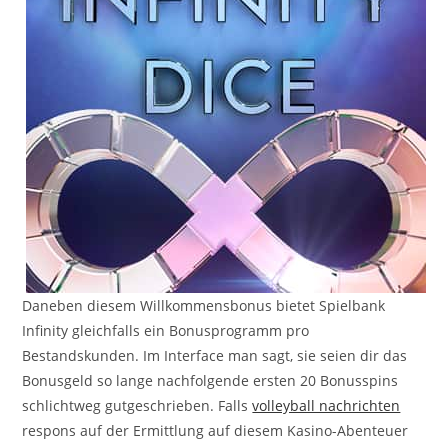
Daneben diesem Willkommensbonus bietet Spielbank
Infinity gleichfalls ein Bonusprogramm pro
Bestandskunden. Im Interface man sagt, sie seien dir das
Bonusgeld so lange nachfolgende ersten 20 Bonusspins
schlichtweg gutgeschrieben. Falls
volleyball nachrichten
respons auf der Ermittlung auf diesem Kasino-Abenteuer