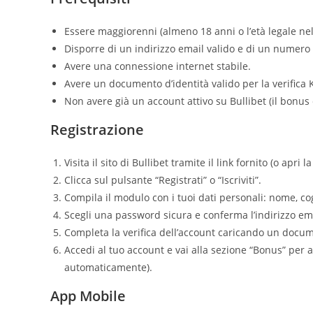
Essere maggiorenni (almeno 18 anni o l’età legale nel
Disporre di un indirizzo email valido e di un numero 
Avere una connessione internet stabile.
Avere un documento d’identità valido per la verifica 
Non avere già un account attivo su Bullibet (il bonus 
Registrazione
Visita il sito di Bullibet tramite il link fornito (o apri
Clicca sul pulsante “Registrati” o “Iscriviti”.
Compila il modulo con i tuoi dati personali: nome, co
Scegli una password sicura e conferma l’indirizzo emai
Completa la verifica dell’account caricando un docume
Accedi al tuo account e vai alla sezione “Bonus” per 
automaticamente).
App Mobile