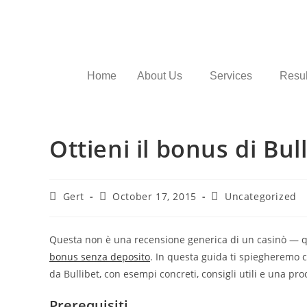
Home
About Us
Services
Resul
Ottieni il bonus di Bu
Gert
October 17, 2015
Uncategorized
Questa non è una recensione generica di un casinò — qu
bonus senza deposito
. In questa guida ti spiegheremo c
da Bullibet, con esempi concreti, consigli utili e una p
Prerequisiti