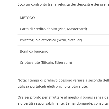
Ecco un confronto tra la velocità dei depositi e dei prel
METODO
Carta di credito/debito (Visa, Mastercard)
Portafoglio elettronico (Skrill, Neteller)
Bonifico bancario
Criptovalute (Bitcoin, Ethereum)
Nota:
I tempi di prelievo possono variare a seconda della
utilizza portafogli elettronici o criptovalute.
Ora sei pronto per sfruttare al meglio il bonus senza dep
e divertiti responsabilmente. Se hai domande, consulta l’