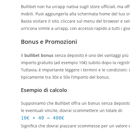
Bullibet non ha un’app nativa sugli store ufficiali, ma o
mobili. Puoi aggiungerla alla schermata home del tuo s
Basta visitare il sito, cliccare sul menu del browser e 
un’icona simile a un’app, con accesso rapido a tutti i gioc
Bonus e Promozioni
Il
bullibet bonus
senza deposito è uno dei vantaggi più a
importo gratuito (ad esempio 10€) subito dopo la registra
Tuttavia, è importante leggere i termini e le condizioni
tipicamente tra 30x e 50x l’importo del bonus.
Esempio di calcolo
Supponiamo che Bullibet offra un bonus senza deposito 
le eventuali vincite, dovrai scommettere un totale di:
10€ × 40 = 400€
Significa che dovrai piazzare scommesse per un valore c