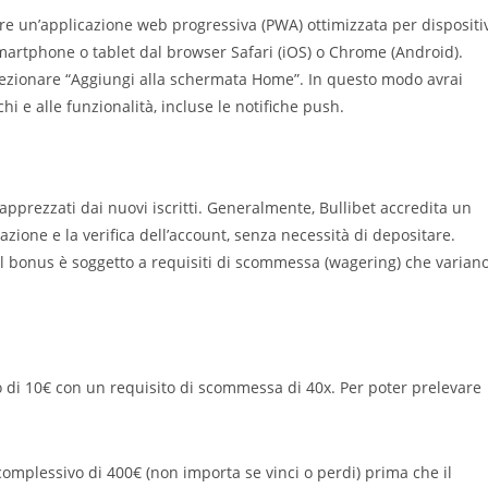
ffre un’applicazione web progressiva (PWA) ottimizzata per dispositi
martphone o tablet dal browser Safari (iOS) o Chrome (Android).
selezionare “Aggiungi alla schermata Home”. In questo modo avrai
hi e alle funzionalità, incluse le notifiche push.
pprezzati dai nuovi iscritti. Generalmente, Bullibet accredita un
zione e la verifica dell’account, senza necessità di depositare.
: il bonus è soggetto a requisiti di scommessa (wagering) che varian
di 10€ con un requisito di scommessa di 40x. Per poter prelevare
omplessivo di 400€ (non importa se vinci o perdi) prima che il