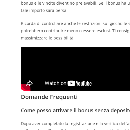
bonus e le vincite diventino prelevabili. Se il bonus ha 
tale importo sarà persa.
Ricorda di controllare anche le restrizioni sui giochi: le
potrebbero contribuire meno o essere esclusi. Ti consigl
massimizzare le possibilità.
Domande Frequenti
Come posso attivare il bonus senza deposit
Dopo aver completato la registrazione e la verifica dell