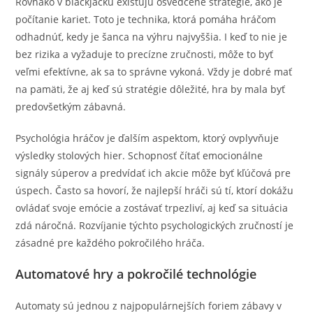
Rovnako v blackjacku existujú osvedčené stratégie, ako je
počítanie kariet. Toto je technika, ktorá pomáha hráčom
odhadnúť, kedy je šanca na výhru najvyššia. I keď to nie je
bez rizika a vyžaduje to precízne zručnosti, môže to byť
veľmi efektívne, ak sa to správne vykoná. Vždy je dobré mať
na pamäti, že aj keď sú stratégie dôležité, hra by mala byť
predovšetkým zábavná.
Psychológia hráčov je ďalším aspektom, ktorý ovplyvňuje
výsledky stolových hier. Schopnosť čítať emocionálne
signály súperov a predvídať ich akcie môže byť kľúčová pre
úspech. Často sa hovorí, že najlepší hráči sú tí, ktorí dokážu
ovládať svoje emócie a zostávať trpezliví, aj keď sa situácia
zdá náročná. Rozvíjanie týchto psychologických zručností je
zásadné pre každého pokročilého hráča.
Automatové hry a pokročilé technológie
Automaty sú jednou z najpopulárnejších foriem zábavy v