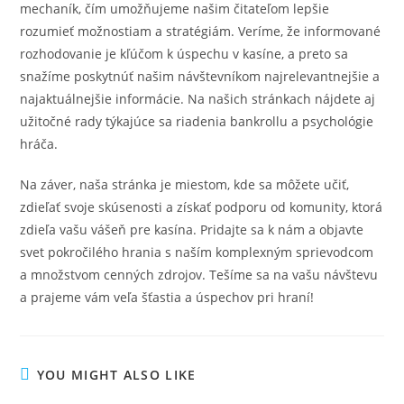
mechaník, čím umožňujeme našim čitateľom lepšie
rozumieť možnostiam a stratégiám. Veríme, že informované
rozhodovanie je kľúčom k úspechu v kasíne, a preto sa
snažíme poskytnúť našim návštevníkom najrelevantnejšie a
najaktuálnejšie informácie. Na našich stránkach nájdete aj
užitočné rady týkajúce sa riadenia bankrollu a psychológie
hráča.
Na záver, naša stránka je miestom, kde sa môžete učiť,
zdieľať svoje skúsenosti a získať podporu od komunity, ktorá
zdieľa vašu vášeň pre kasína. Pridajte sa k nám a objavte
svet pokročilého hrania s naším komplexným sprievodcom
a množstvom cenných zdrojov. Tešíme sa na vašu návštevu
a prajeme vám veľa šťastia a úspechov pri hraní!
YOU MIGHT ALSO LIKE