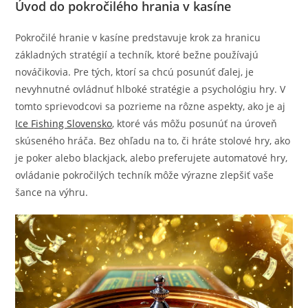
Úvod do pokročilého hrania v kasíne
Pokročilé hranie v kasíne predstavuje krok za hranicu
základných stratégií a techník, ktoré bežne používajú
nováčikovia. Pre tých, ktorí sa chcú posunúť ďalej, je
nevyhnutné ovládnuť hlboké stratégie a psychológiu hry. V
tomto sprievodcovi sa pozrieme na rôzne aspekty, ako je aj
Ice Fishing Slovensko
, ktoré vás môžu posunúť na úroveň
skúseného hráča. Bez ohľadu na to, či hráte stolové hry, ako
je poker alebo blackjack, alebo preferujete automatové hry,
ovládanie pokročilých techník môže výrazne zlepšiť vaše
šance na výhru.