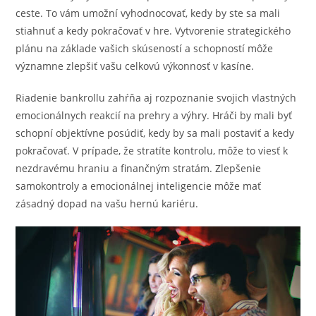
ceste. To vám umožní vyhodnocovať, kedy by ste sa mali
stiahnuť a kedy pokračovať v hre. Vytvorenie strategického
plánu na základe vašich skúseností a schopností môže
významne zlepšiť vašu celkovú výkonnosť v kasíne.
Riadenie bankrollu zahŕňa aj rozpoznanie svojich vlastných
emocionálnych reakcií na prehry a výhry. Hráči by mali byť
schopní objektívne posúdiť, kedy by sa mali postaviť a kedy
pokračovať. V prípade, že stratíte kontrolu, môže to viesť k
nezdravému hraniu a finančným stratám. Zlepšenie
samokontroly a emocionálnej inteligencie môže mať
zásadný dopad na vašu hernú kariéru.