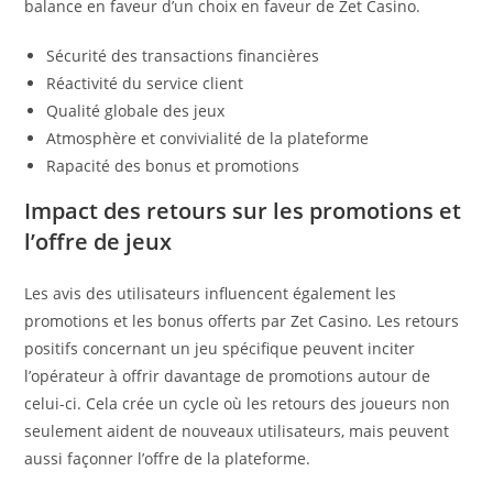
balance en faveur d’un choix en faveur de Zet Casino.
Sécurité des transactions financières
Réactivité du service client
Qualité globale des jeux
Atmosphère et convivialité de la plateforme
Rapacité des bonus et promotions
Impact des retours sur les promotions et
l’offre de jeux
Les avis des utilisateurs influencent également les
promotions et les bonus offerts par Zet Casino. Les retours
positifs concernant un jeu spécifique peuvent inciter
l’opérateur à offrir davantage de promotions autour de
celui-ci. Cela crée un cycle où les retours des joueurs non
seulement aident de nouveaux utilisateurs, mais peuvent
aussi façonner l’offre de la plateforme.