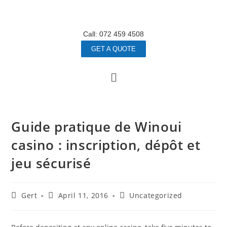
Call: 072 459 4508
GET A QUOTE
Guide pratique de Winoui
casino : inscription, dépôt et
jeu sécurisé
Gert
April 11, 2016
Uncategorized