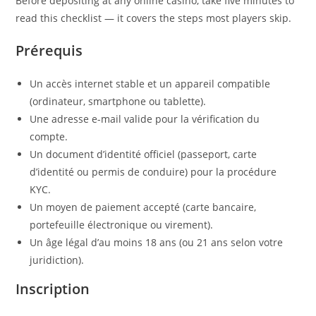
Before depositing at any online casino, take five minutes to
read this checklist — it covers the steps most players skip.
Prérequis
Un accès internet stable et un appareil compatible
(ordinateur, smartphone ou tablette).
Une adresse e-mail valide pour la vérification du
compte.
Un document d’identité officiel (passeport, carte
d’identité ou permis de conduire) pour la procédure
KYC.
Un moyen de paiement accepté (carte bancaire,
portefeuille électronique ou virement).
Un âge légal d’au moins 18 ans (ou 21 ans selon votre
juridiction).
Inscription