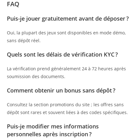
FAQ
Puis-je jouer gratuitement avant de déposer ?
Oui, la plupart des jeux sont disponibles en mode démo,
sans dépôt réel.
Quels sont les délais de vérification KYC ?
La vérification prend généralement 24 à 72 heures après
soumission des documents.
Comment obtenir un bonus sans dépôt ?
Consultez la section promotions du site ; les offres sans
dépôt sont rares et souvent liées à des codes spécifiques.
Puis-je modifier mes informations
personnelles après inscription ?