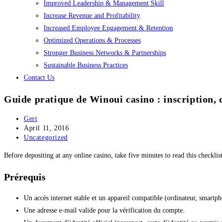
Improved Leadership & Management Skill
Increase Revenue and Profitability
Increased Employee Engagement & Retention
Optimized Operations & Processes
Stronger Business Networks & Partnerships
Sustainable Business Practices
Contact Us
Guide pratique de Winoui casino : inscription, d
Post
Gert
author:
Post
April 11, 2016
published:
Post
Uncategorized
category:
Before depositing at any online casino, take five minutes to read this checklis
Prérequis
Un accès internet stable et un appareil compatible (ordinateur, smartph
Une adresse e-mail valide pour la vérification du compte.