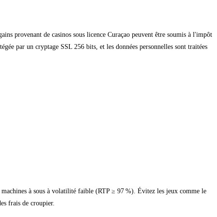
gains provenant de casinos sous licence Curaçao peuvent être soumis à l'impôt
otégée par un cryptage SSL 256 bits, et les données personnelles sont traitées
s machines à sous à volatilité faible (RTP ≥ 97 %). Évitez les jeux comme le
es frais de croupier.