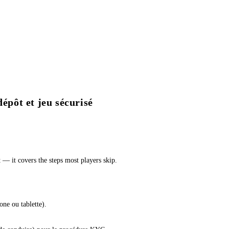
épôt et jeu sécurisé
t — it covers the steps most players skip.
one ou tablette).