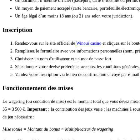
Un document d’identité officiel (passeport, carte d’identité ou permi
Un moyen de paiement accepté (carte bancaire, portefeuille électroniq
Un âge légal d’au moins 18 ans (ou 21 ans selon votre juridiction).
Inscription
Rendez-vous sur le site officiel de
Winoui casino
et cliquez sur le bout
Remplissez le formulaire avec vos informations personnelles (nom, pré
Choisissez un nom d'utilisateur et un mot de passe fort.
Sélectionnez votre devise préférée et acceptez les conditions générales.
Validez votre inscription via le lien de confirmation envoyé par e-mail
Fonctionnement des mises
Le wagering (ou condition de mise) est le montant total que vous devez miser
35 = 3 500 €.
Important :
la contribution des jeux varie : les machines à sou
de jeu nécessaire :
Mise totale = Montant du bonus × Multiplicateur de wagering