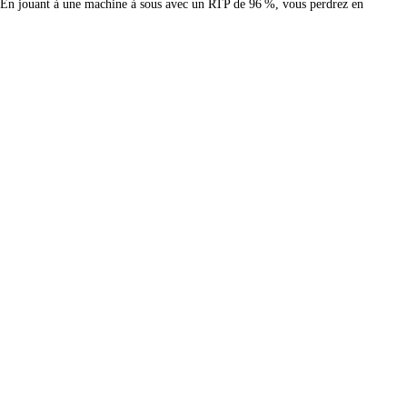
. En jouant à une machine à sous avec un RTP de 96 %, vous perdrez en