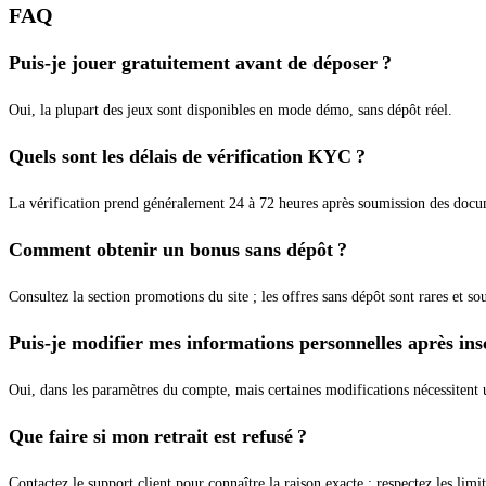
FAQ
Puis-je jouer gratuitement avant de déposer ?
Oui, la plupart des jeux sont disponibles en mode démo, sans dépôt réel.
Quels sont les délais de vérification KYC ?
La vérification prend généralement 24 à 72 heures après soumission des docu
Comment obtenir un bonus sans dépôt ?
Consultez la section promotions du site ; les offres sans dépôt sont rares et so
Puis-je modifier mes informations personnelles après ins
Oui, dans les paramètres du compte, mais certaines modifications nécessitent 
Que faire si mon retrait est refusé ?
Contactez le support client pour connaître la raison exacte ; respectez les limit