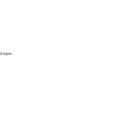
d'argent.