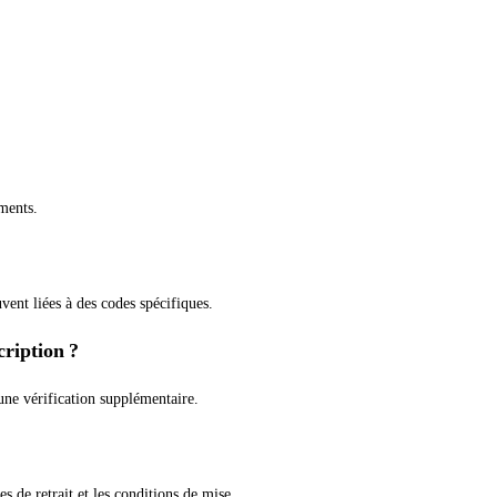
ments.
uvent liées à des codes spécifiques.
cription ?
une vérification supplémentaire.
es de retrait et les conditions de mise.