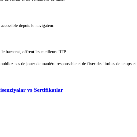
accessible depuis le navigateur.
le baccarat, offrent les meilleurs RTP.
'oubliez pas de jouer de manière responsable et de fixer des limites de temps et 
enziyalar və Sertifikatlar