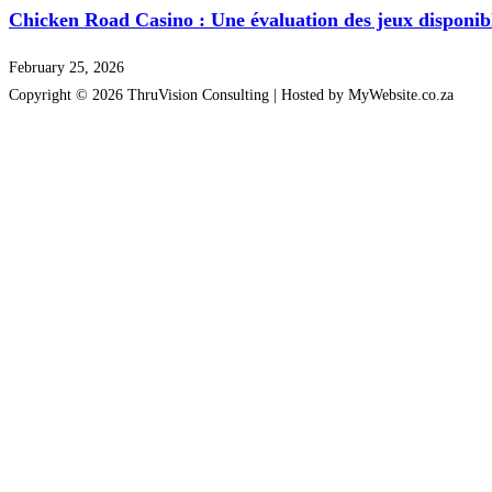
Chicken Road Casino : Une évaluation des jeux disponib
February 25, 2026
Copyright © 2026 ThruVision Consulting |
Hosted by MyWebsite.co.za