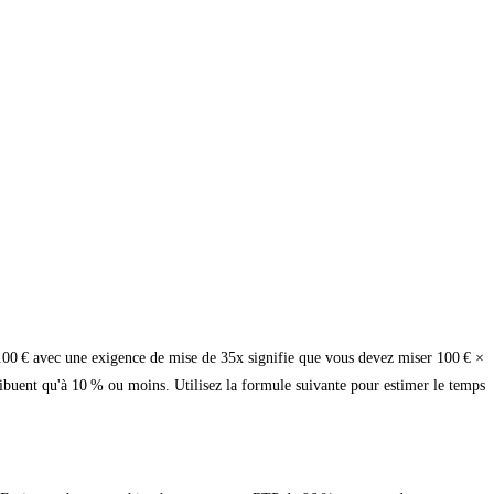
 100 € avec une exigence de mise de 35x signifie que vous devez miser 100 € ×
tribuent qu'à 10 % ou moins. Utilisez la formule suivante pour estimer le temps