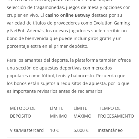
selección de tragamonedas, juegos de mesa y opciones con
crupier en vivo. El
casino online Betway
destaca por su
variedad de títulos de proveedores como Evolution Gaming
y NetEnt. Además, los nuevos jugadores suelen recibir un
bono de bienvenida que puede incluir giros gratis y un
porcentaje extra en el primer depósito.
Para los amantes del deporte, la plataforma también ofrece
una sección de apuestas deportivas con mercados
populares como fútbol, tenis y baloncesto. Recuerda que
los bonos están sujetos a requisitos de apuesta, por lo que
es importante revisarlos antes de reclamarlos.
MÉTODO DE
LÍMITE
LÍMITE
TIEMPO DE
DEPÓSITO
MÍNIMO
MÁXIMO
PROCESAMIENTO
Visa/Mastercard
10 €
5.000 €
Instantáneo