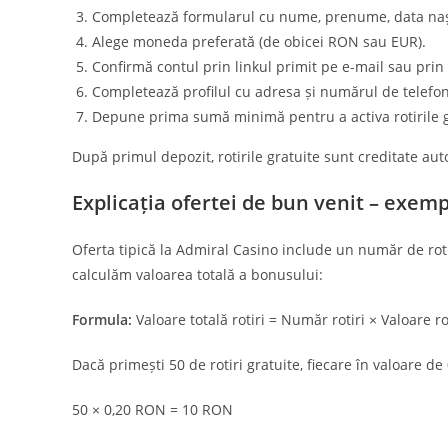
Completează formularul cu nume, prenume, data naște
Alege moneda preferată (de obicei RON sau EUR).
Confirmă contul prin linkul primit pe e-mail sau prin
Completează profilul cu adresa și numărul de telefon
Depune prima sumă minimă pentru a activa rotirile g
După primul depozit, rotirile gratuite sunt creditate aut
Explicația ofertei de bun venit – exe
Oferta tipică la Admiral Casino include un număr de roti
calculăm valoarea totală a bonusului:
Formula:
Valoare totală rotiri = Număr rotiri × Valoare ro
Dacă primești 50 de rotiri gratuite, fiecare în valoare de
50 × 0,20 RON = 10 RON