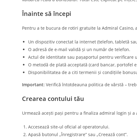
Înainte să începi
Pentru a te bucura de rotiri gratuite la Admiral Casino,
Un dispozitiv conectat la internet (telefon, tabletă sa
O adresă de e-mail validă și un număr de telefon.
Actul de identitate sau pașaportul pentru verificare u
O metodă de plată acceptată (card bancar, portofel e
Disponibilitatea de a citi termenii și condițiile bonusu
Important:
Verifică întotdeauna politica de vârstă – treb
Crearea contului tău
Urmează acești pași pentru a finaliza admiral login și a 
Accesează site-ul oficial al operatorului.
Apasă butonul „Înregistrare” sau „Creează cont”.