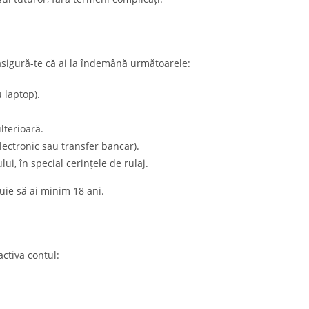
 asigură-te că ai la îndemână următoarele:
u laptop).
lterioară.
lectronic sau transfer bancar).
lui, în special cerințele de rulaj.
uie să ai minim 18 ani.
activa contul: