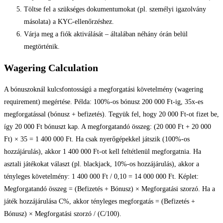
Töltse fel a szükséges dokumentumokat (pl. személyi igazolvány
másolata) a KYC-ellenőrzéshez.
Várja meg a fiók aktiválását – általában néhány órán belül
megtörténik.
Wagering Calculation
A bónuszoknál kulcsfontosságú a megforgatási követelmény (wagering
requirement) megértése. Példa: 100%-os bónusz 200 000 Ft-ig, 35x-es
megforgatással (bónusz + befizetés). Tegyük fel, hogy 20 000 Ft-ot fizet be,
így 20 000 Ft bónuszt kap. A megforgatandó összeg: (20 000 Ft + 20 000
Ft) × 35 = 1 400 000 Ft. Ha csak nyerőgépekkel játszik (100%-os
hozzájárulás), akkor 1 400 000 Ft-ot kell feltétlenül megforgatnia. Ha
asztali játékokat választ (pl. blackjack, 10%-os hozzájárulás), akkor a
tényleges követelmény: 1 400 000 Ft / 0,10 = 14 000 000 Ft. Képlet:
Megforgatandó összeg = (Befizetés + Bónusz) × Megforgatási szorzó. Ha a
játék hozzájárulása C%, akkor tényleges megforgatás = (Befizetés +
Bónusz) × Megforgatási szorzó / (C/100).