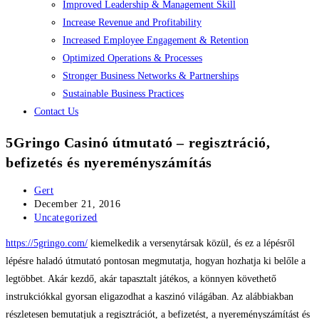
Improved Leadership & Management Skill
Increase Revenue and Profitability
Increased Employee Engagement & Retention
Optimized Operations & Processes
Stronger Business Networks & Partnerships
Sustainable Business Practices
Contact Us
5Gringo Casinó útmutató – regisztráció,
befizetés és nyereményszámítás
Post
Gert
author:
Post
December 21, 2016
published:
Post
Uncategorized
category:
https://5gringo.com/
kiemelkedik a versenytársak közül, és ez a lépésről
lépésre haladó útmutató pontosan megmutatja, hogyan hozhatja ki belőle a
legtöbbet. Akár kezdő, akár tapasztalt játékos, a könnyen követhető
instrukciókkal gyorsan eligazodhat a kaszinó világában. Az alábbiakban
részletesen bemutatjuk a regisztrációt, a befizetést, a nyereményszámítást és