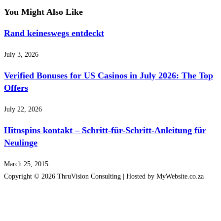
You Might Also Like
Rand keineswegs entdeckt
July 3, 2026
Verified Bonuses for US Casinos in July 2026: The Top
Offers
July 22, 2026
Hitnspins kontakt – Schritt-für-Schritt-Anleitung für
Neulinge
March 25, 2015
Copyright © 2026 ThruVision Consulting |
Hosted by MyWebsite.co.za