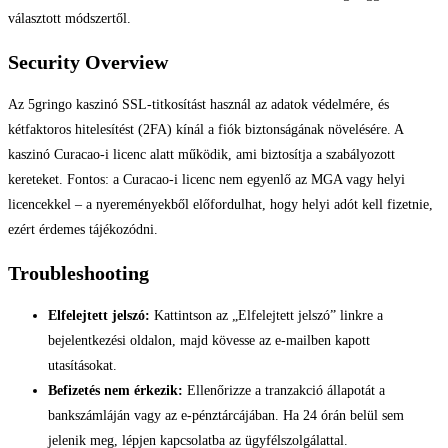
választott módszertől.
Security Overview
Az 5gringo kaszinó SSL-titkosítást használ az adatok védelmére, és
kétfaktoros hitelesítést (2FA) kínál a fiók biztonságának növelésére. A
kaszinó Curacao-i licenc alatt működik, ami biztosítja a szabályozott
kereteket. Fontos: a Curacao-i licenc nem egyenlő az MGA vagy helyi
licencekkel – a nyereményekből előfordulhat, hogy helyi adót kell fizetnie,
ezért érdemes tájékozódni.
Troubleshooting
Elfelejtett jelszó:
Kattintson az „Elfelejtett jelszó” linkre a
bejelentkezési oldalon, majd kövesse az e-mailben kapott
utasításokat.
Befizetés nem érkezik:
Ellenőrizze a tranzakció állapotát a
bankszámláján vagy az e-pénztárcájában. Ha 24 órán belül sem
jelenik meg, lépjen kapcsolatba az ügyfélszolgálattal.