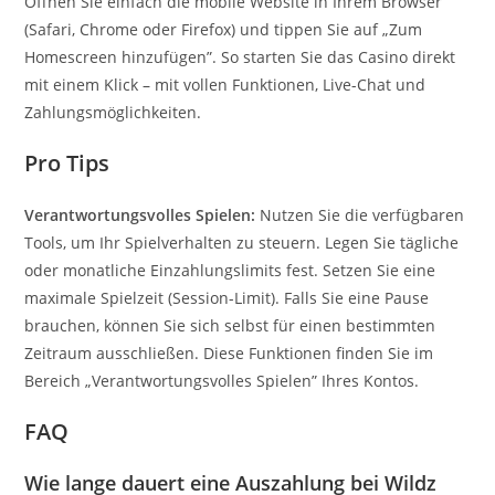
Öffnen Sie einfach die mobile Website in Ihrem Browser
(Safari, Chrome oder Firefox) und tippen Sie auf „Zum
Homescreen hinzufügen”. So starten Sie das Casino direkt
mit einem Klick – mit vollen Funktionen, Live-Chat und
Zahlungsmöglichkeiten.
Pro Tips
Verantwortungsvolles Spielen:
Nutzen Sie die verfügbaren
Tools, um Ihr Spielverhalten zu steuern. Legen Sie tägliche
oder monatliche Einzahlungslimits fest. Setzen Sie eine
maximale Spielzeit (Session-Limit). Falls Sie eine Pause
brauchen, können Sie sich selbst für einen bestimmten
Zeitraum ausschließen. Diese Funktionen finden Sie im
Bereich „Verantwortungsvolles Spielen” Ihres Kontos.
FAQ
Wie lange dauert eine Auszahlung bei Wildz